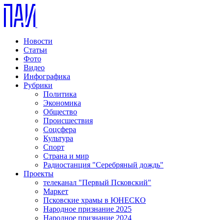
Новости
Статьи
Фото
Видео
Инфографика
Рубрики
Политика
Экономика
Общество
Происшествия
Соцсфера
Культура
Спорт
Страна и мир
Радиостанция "Серебряный дождь"
Проекты
телеканал "Первый Псковский"
Маркет
Псковские храмы в ЮНЕСКО
Народное признание 2025
Народное признание 2024