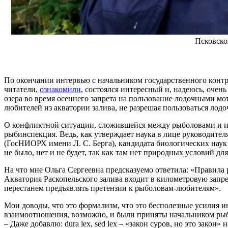
Псковско
По окончании интервью с начальником государственного контр
читатели,
ознакомили
, состоялся интересный и, надеюсь, очен
озера во время осеннего запрета на пользование лодочными мо
любителей из акватории залива, не разрешая пользоваться лод
О конфликтной ситуации, сложившейся между рыболовами и и
рыбинспекция. Ведь, как утверждает наука в лице руководите
(ГосНИОРХ имени Л. С. Берга), кандидата биологических наук 
не было, нет и не будет, так как там нет природных условий дл
На что мне Ольга Сергеевна предсказуемо ответила: «Правила 
Акватория Раскопельского залива входит в километровую запре
перестанем предъявлять претензии к рыболовам-любителям».
Мои доводы, что это формализм, что это бесполезные усилия и
взаимоотношения, возможно, и были приняты начальником рыбо
– Даже добавлю: dura lex, sed lex – «закон суров, но это зак