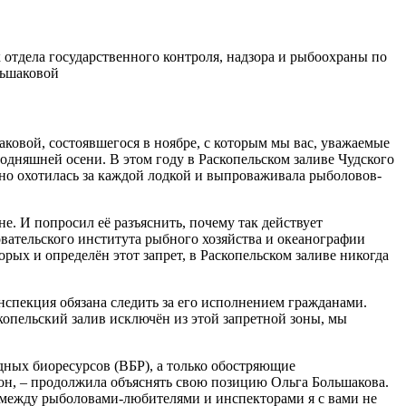
 отдела государственного контроля, надзора и рыбоохраны по
льшаковой
ковой, состоявшегося в ноябре, с которым мы вас, уважаемые
годняшней осени. В этом году в Раскопельском заливе Чудского
ьно охотилась за каждой лодкой и выпроваживала рыболовов-
не. И попросил её разъяснить, почему так действует
овательского института рыбного хозяйства и океанографии
ых и определён этот запрет, в Раскопельском заливе никогда
нспекция обязана следить за его исполнением гражданами.
скопельский залив исключён из этой запретной зоны, мы
дных биоресурсов (ВБР), а только обостряющие
кон, – продолжила объяснять свою позицию Ольга Большакова.
ий между рыболовами-любителями и инспекторами я с вами не