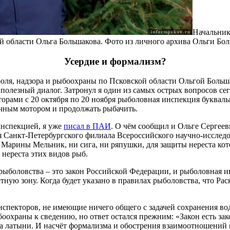
Начальник
й области Ольга Большакова. Фото из личного архива Ольги Бо
Усердие и формализм?
оля, надзора и рыбоохраны по Псковской области Ольгой Больша
ь полезный диалог. Затронул я один из самых острых вопросов се
торами с 20 октября по 20 ноября рыболовная инспекция буквал
очным мотором и продолжать рыбачить.
нспекцией, я уже
писал в ПАИ
. О чём сообщил и Ольге Сергеев
ля Санкт-Петербургского филиала Всероссийского научно-исслед
Марины Мельник, ни сига, ни ряпушки, для защиты нереста котор
я нереста этих видов рыб.
рыболовства – это закон Российской Федерации, и рыболовная и
тную зону. Когда будет указано в правилах рыболовства, что Ра
нспекторов, не имеющие ничего общего с задачей сохранения во
охраны к сведению, но ответ остался прежним: «Закон есть за
он» на латыни. И насчёт формализма и обострения взаимоотношен