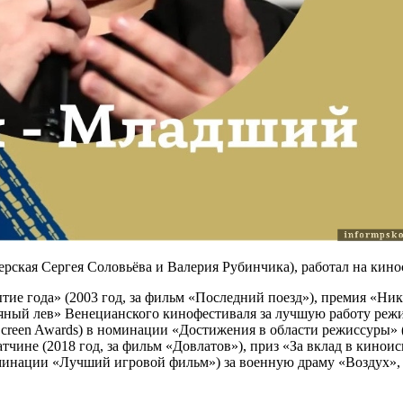
рская Сергея Соловьёва и Валерия Рубинчика), работал на кин
е года» (2003 год, за фильм «Последний поезд»), премия «Ника
ряный лев» Венецианского кинофестиваля за лучшую работу режи
Screen Awards) в номинации «Достижения в области режиссуры» (
чине (2018 год, за фильм «Довлатов»), приз «За вклад в киноис
номинации «Лучший игровой фильм») за военную драму «Воздух»