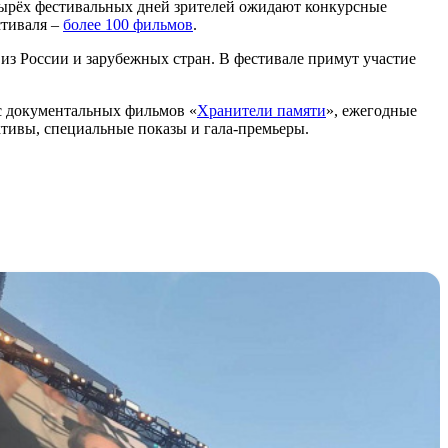
ырёх фестивальных дней зрителей ожидают конкурсные
стиваля –
более 100 фильмов
.
из России и зарубежных стран. В фестивале примут участие
с документальных фильмов «
Хранители памяти
», ежегодные
ктивы, специальные показы и гала-премьеры.