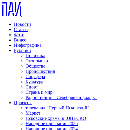
Новости
Статьи
Фото
Видео
Инфографика
Рубрики
Политика
Экономика
Общество
Происшествия
Соцсфера
Культура
Спорт
Страна и мир
Радиостанция "Серебряный дождь"
Проекты
телеканал "Первый Псковский"
Маркет
Псковские храмы в ЮНЕСКО
Народное признание 2025
Народное признание 2024