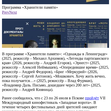
Программа «Хранители памяти»
Фото: ТКД
Prev
Next
В программе «Хранители памяти»: «Однажды в Ленинграде»
(2025, режиссёр – Михаил Архимов), «Легенды партизанского
края» (2026, режиссёр – Андрей Егоров), «Эрнест» (2025,
режиссёр – Алексей Неймышев), «Опередившие время» (2025,
режиссёр – Андрей Федоров), «Бриг «Меркурий» (2026,
режиссёр – Сергей Антонов), «Мошкович. Хочу жить вечно,
пока получается…» (2025, режиссёр – Влад Фурман),
«Владимир Даль. Письмо, дошедшее через 200 лет» (2025,
режиссёр – Андрей Кияница).
Ранее сообщалось, что с 23 по 26 июля в Пскове
пройдёт
VII
Международный кинофестиваль «Западные ворота». В
течение четырех фестивальных дней зрителей ожидают