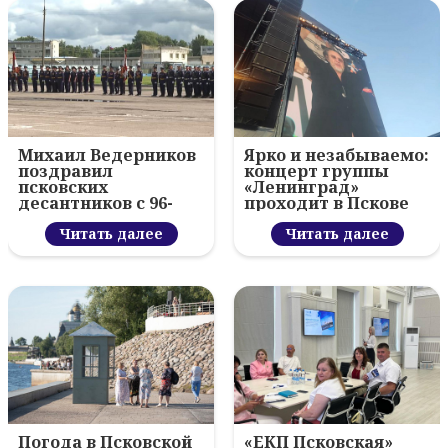
Михаил Ведерников
Ярко и незабываемо:
поздравил
концерт группы
псковских
«Ленинград»
десантников с 96-
проходит в Пскове
летием ВДВ и
вручил награды
Читать далее
Читать далее
Погода в Псковской
«ЕКП Псковская»