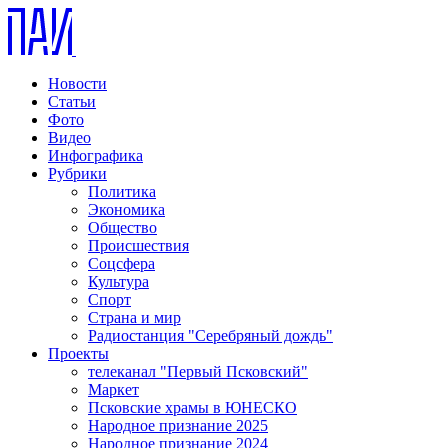
Новости
Статьи
Фото
Видео
Инфографика
Рубрики
Политика
Экономика
Общество
Происшествия
Соцсфера
Культура
Спорт
Страна и мир
Радиостанция "Серебряный дождь"
Проекты
телеканал "Первый Псковский"
Маркет
Псковские храмы в ЮНЕСКО
Народное признание 2025
Народное признание 2024