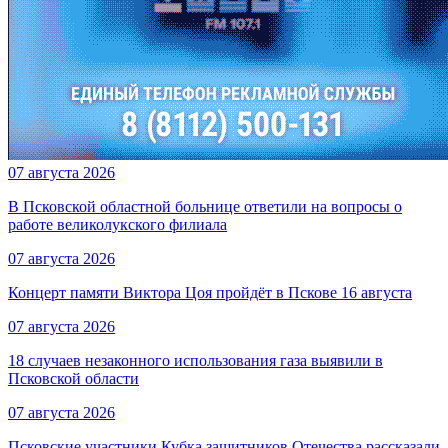
07 августа 2026
В Псковской областной больнице ответили на вопросы о
работе великолукского филиала
07 августа 2026
Концерт памяти Виктора Цоя пройдёт в Пскове 16 августа
07 августа 2026
18 случаев незаконного использования газа выявили в
Псковской области
07 августа 2026
Псковские участники Кубка защитников Отечества рассказали