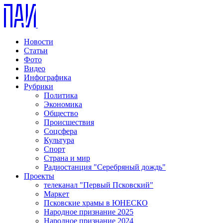
Новости
Статьи
Фото
Видео
Инфографика
Рубрики
Политика
Экономика
Общество
Происшествия
Соцсфера
Культура
Спорт
Страна и мир
Радиостанция "Серебряный дождь"
Проекты
телеканал "Первый Псковский"
Маркет
Псковские храмы в ЮНЕСКО
Народное признание 2025
Народное признание 2024