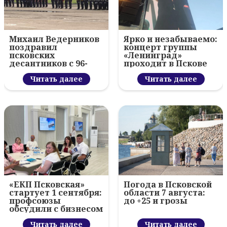
Михаил Ведерников
Ярко и незабываемо:
поздравил
концерт группы
псковских
«Ленинград»
десантников с 96-
проходит в Пскове
летием ВДВ и
вручил награды
Читать далее
Читать далее
«ЕКП Псковская»
Погода в Псковской
стартует 1 сентября:
области 7 августа:
профсоюзы
до +25 и грозы
обсудили с бизнесом
новый цифровой
проект
Читать далее
Читать далее