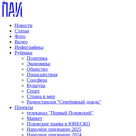
0
Новости
Статьи
Фото
Видео
Инфографика
Рубрики
Политика
Экономика
Общество
Происшествия
Соцсфера
Культура
Спорт
Страна и мир
Радиостанция "Серебряный дождь"
Проекты
телеканал "Первый Псковский"
Маркет
Псковские храмы в ЮНЕСКО
Народное признание 2025
Народное признание 2024