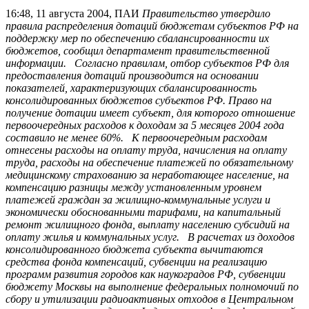
16:48, 11 августа 2004, ПАИ
Правительство утвердило
правила распределения дотаций бюджетам субъектов РФ на
поддержку мер по обеспечению сбалансированности их
бюджетов, сообщил департамент правительственной
информации. Согласно правилам, отбор субъектов РФ для
предоставления дотаций производится на основании
показателей, характеризующих сбалансированность
консолидированных бюджетов субъектов РФ. Право на
получение дотации имеет субъект, для которого отношение
первоочередных расходов к доходам за 5 месяцев 2004 года
составило не менее 60%. К первоочередным расходам
отнесены расходы на оплату труда, начисления на оплату
труда, расходы на обеспечение платежей по обязательному
медицинскому страхованию за неработающее население, на
компенсацию разницы между установленным уровнем
платежей граждан за жилищно-коммунальные услуги и
экономически обоснованными тарифами, на капитальный
ремонт жилищного фонда, выплату населению субсидий на
оплату жилья и коммунальных услуг. В расчетах из доходов
консолидированного бюджета субъекта вычитаются
средства фонда компенсаций, субвенции на реализацию
программ развития городов как наукоградов РФ, субвенции
бюджету Москвы на выполнение федеральных полномочий по
сбору и утилизации радиоактивных отходов в Центральном