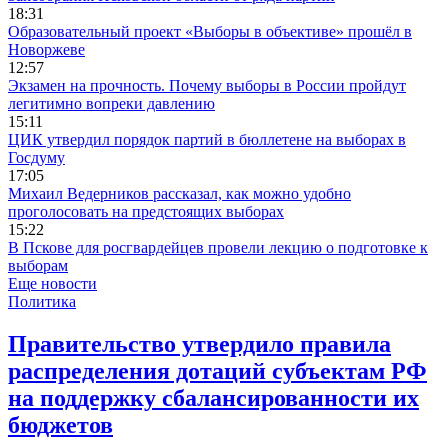
18:31
Образовательный проект «Выборы в объективе» прошёл в
Новоржеве
12:57
Экзамен на прочность. Почему выборы в России пройдут
легитимно вопреки давлению
15:11
ЦИК утвердил порядок партий в бюллетене на выборах в
Госдуму
17:05
Михаил Ведерников рассказал, как можно удобно
проголосовать на предстоящих выборах
15:22
В Пскове для росгвардейцев провели лекцию о подготовке к
выборам
Еще новости
Политика
Правительство утвердило правила
распределения дотаций субъектам РФ
на поддержку сбалансированности их
бюджетов