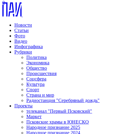
0
Новости
Статьи
Фото
Видео
Инфографика
Рубрики
Политика
Экономика
Общество
Происшествия
Соцсфера
Культура
Спорт
Страна и мир
Радиостанция "Серебряный дождь"
Проекты
телеканал "Первый Псковский"
Маркет
Псковские храмы в ЮНЕСКО
Народное признание 2025
Народное признание 2024