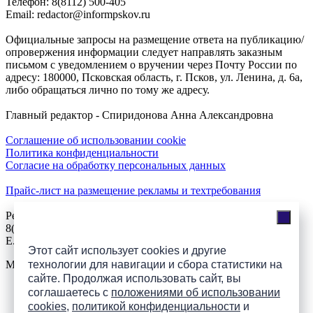
Телефон: 8(8112) 500-405
Email: redactor@informpskov.ru
Официальные запросы на размещение ответа на публикацию/
опровержения информации следует направлять заказным
письмом с уведомлением о вручении через Почту России по
адресу: 180000, Псковская область, г. Псков, ул. Ленина, д. 6а,
либо обращаться лично по тому же адресу.
Главный редактор - Спиридонова Анна Александровна
Соглашение об использовании cookie
Политика конфиденциальности
Согласие на обработку персональных данных
Прайс-лист на размещение рекламы и техтребования
Реклама на сайте
8(921)508-52-62, телефон 8(8112) 500-131
E.Sezeikina@mhpsk.ru
Этот сайт использует cookies и другие
Меню
технологии для навигации и сбора статистики на
сайте. Продолжая использовать сайт, вы
соглашаетесь с
положениями об использовании
Слушать радио «7 небо» онлайн
cookies
,
политикой конфиденциальности
и