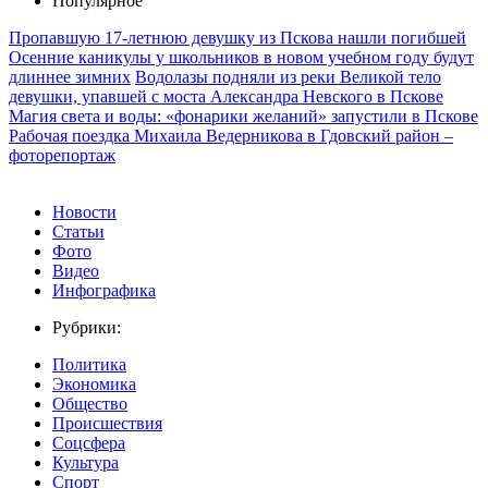
Популярное
Пропавшую 17-летнюю девушку из Пскова нашли погибшей
Осенние каникулы у школьников в новом учебном году будут
длиннее зимних
Водолазы подняли из реки Великой тело
девушки, упавшей с моста Александра Невского в Пскове
Магия света и воды: «фонарики желаний» запустили в Пскове
Рабочая поездка Михаила Ведерникова в Гдовский район –
фоторепортаж
Новости
Статьи
Фото
Видео
Инфографика
Рубрики:
Политика
Экономика
Общество
Происшествия
Соцсфера
Культура
Спорт