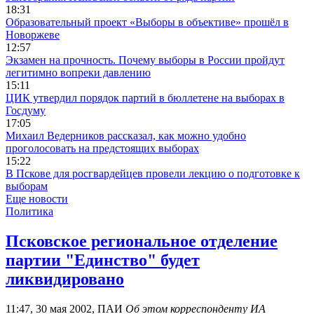
18:31
Образовательный проект «Выборы в объективе» прошёл в
Новоржеве
12:57
Экзамен на прочность. Почему выборы в России пройдут
легитимно вопреки давлению
15:11
ЦИК утвердил порядок партий в бюллетене на выборах в
Госдуму
17:05
Михаил Ведерников рассказал, как можно удобно
проголосовать на предстоящих выборах
15:22
В Пскове для росгвардейцев провели лекцию о подготовке к
выборам
Еще новости
Политика
Псковское региональное отделение
партии "Единство" будет
ликвидировано
11:47, 30 мая 2002, ПАИ
Об этом корреспонденту ИА