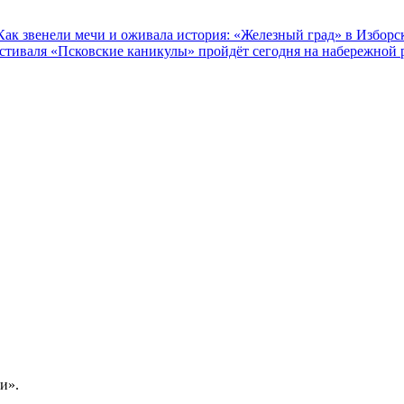
Как звенели мечи и оживала история: «Железный град» в Изборс
естиваля «Псковские каникулы» пройдёт сегодня на набережной 
и».