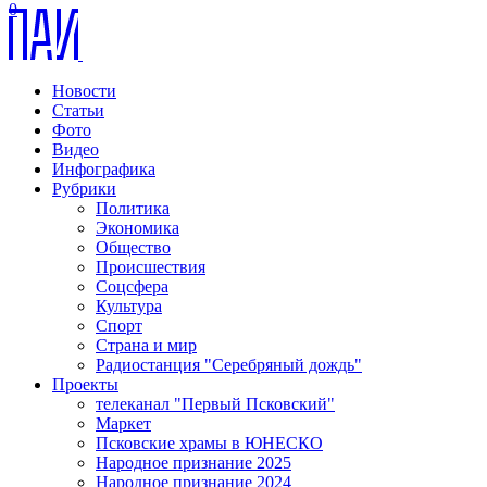
0
Новости
Статьи
Фото
Видео
Инфографика
Рубрики
Политика
Экономика
Общество
Происшествия
Соцсфера
Культура
Спорт
Страна и мир
Радиостанция "Серебряный дождь"
Проекты
телеканал "Первый Псковский"
Маркет
Псковские храмы в ЮНЕСКО
Народное признание 2025
Народное признание 2024