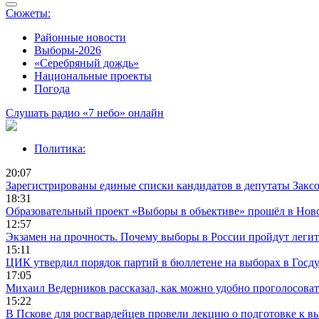
Сюжеты:
Районные новости
Выборы-2026
«Серебряный дождь»
Национальные проекты
Погода
Слушать радио «7 небо» онлайн
Политика:
20:07
Зарегистрированы единые списки кандидатов в депутаты Заксо
18:31
Образовательный проект «Выборы в объективе» прошёл в Нов
12:57
Экзамен на прочность. Почему выборы в России пройдут леги
15:11
ЦИК утвердил порядок партий в бюллетене на выборах в Госд
17:05
Михаил Ведерников рассказал, как можно удобно проголосова
15:22
В Пскове для росгвардейцев провели лекцию о подготовке к в