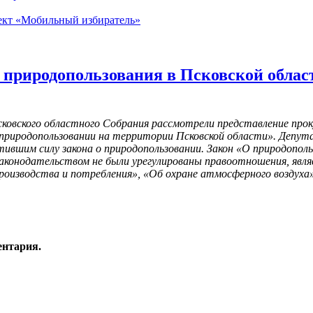
роект «Мобильный избиратель»
 природопользования в Псковской област
ковского областного Собрания рассмотрели представление про
природопользовании на территории Псковской области». Депута
атившим силу закона о природопользовании. Закон «О природоп
законодательством не были урегулированы правоотношения, явля
производства и потребления», «Об охране атмосферного воздуха
ентария.