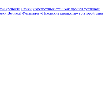
кой крепости
Стихи у крепостных стен: как прошёл фестиваль
реки Великой
Фестиваль «Псковские каникулы» во второй день