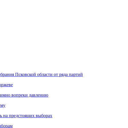
брания Псковской области от ряда партий
оржеве
тимно вопреки давлению
уму
ть на предстоящих выборах
ыборам