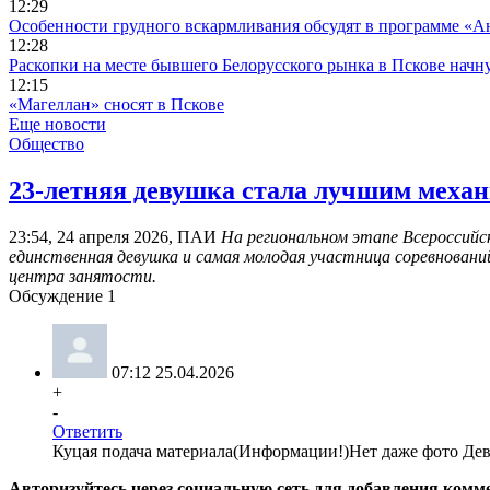
12:29
Особенности грудного вскармливания обсудят в программе «А
12:28
Раскопки на месте бывшего Белорусского рынка в Пскове начн
12:15
«Магеллан» сносят в Пскове
Еще новости
Общество
​23-летняя девушка стала лучшим меха
23:54, 24 апреля 2026, ПАИ
На региональном этапе Всероссийс
единственная девушка и самая молодая участница соревновани
центра занятости.
Обсуждение
1
07:12 25.04.2026
+
-
Ответить
Куцая подача материала(Информации!)Нет даже фото Дев
Авторизуйтесь через социальную сеть для добавления комм