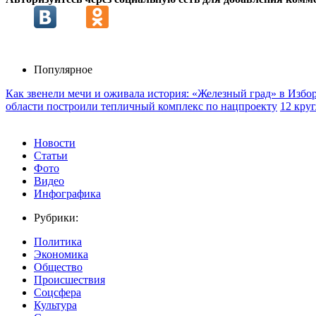
Популярное
Как звенели мечи и оживала история: «Железный град» в Избо
области построили тепличный комплекс по нацпроекту
12 кру
Новости
Статьи
Фото
Видео
Инфографика
Рубрики:
Политика
Экономика
Общество
Происшествия
Соцсфера
Культура