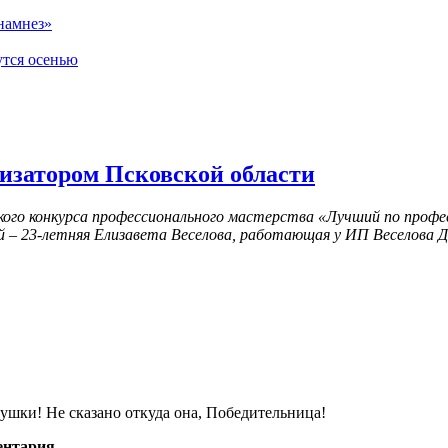
намнез»
утся осенью
низатором Псковской области
кого конкурса профессионального мастерства «Лучший по проф
й – 23-летняя Елизавета Веселова, работающая у ИП Веселова 
ушки! Не сказано откуда она, Победительница!
ентария.