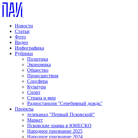
Новости
Статьи
Фото
Видео
Инфографика
Рубрики
Политика
Экономика
Общество
Происшествия
Соцсфера
Культура
Спорт
Страна и мир
Радиостанция "Серебряный дождь"
Проекты
телеканал "Первый Псковский"
Маркет
Псковские храмы в ЮНЕСКО
Народное признание 2025
Народное признание 2024