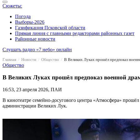
Сюжеты:
Погода
Выборы-2026
Газификация Псковской области
Прямая линия с главными редакторами районных газет
Районные новости
Слушать радио «7 небо» онлайн
Главная
Новости
Общество
В Великих Луках прошёл предпоказ военн
Общество
В Великих Луках прошёл предпоказ военной драм
16:53, 23 апреля 2026, ПАИ
В кинотеатре семейно-досугового центра «Атмосфера» прошёл
администрации Великих Лук.