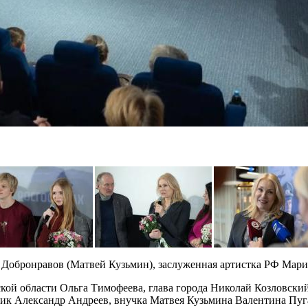
Добронравов (Матвей Кузьмин), заслуженная артистка РФ Мари
кой области Ольга Тимофеева, глава города Николай Козловский
ик Александр Андреев, внучка Матвея Кузьмина Валентина Пуга