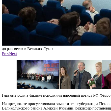
до рассвета» в Великих Луках
Фото: Администрация Великих Лук
Prev
Next
Главные роли в фильме исполнили народный артист РФ Фёдор 
На предпоказе присутствовали заместитель губернатора Псковс
Великолукского района Алексей Кузьмин, режиссер-постановщ