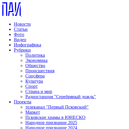
Новости
Статьи
Фото
Видео
Инфографика
Рубрики
Политика
Экономика
Общество
Происшествия
Соцсфера
Культура
Спорт
Страна и мир
Радиостанция "Серебряный дождь"
Проекты
телеканал "Первый Псковский"
Маркет
Псковские храмы в ЮНЕСКО
Народное признание 2025
Народное признание 2024