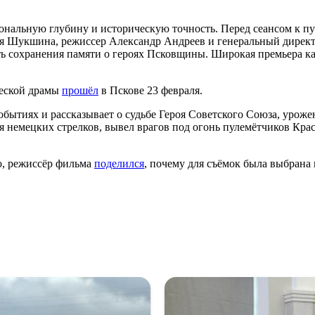
иональную глубину и историческую точность. Перед сеансом к 
ия Шукшина, режиссер Александр Андреев и генеральный дирек
 сохранения памяти о героях Псковщины. Широкая премьера кар
ческой драмы
прошёл
в Пскове 23 февраля.
обытиях и рассказывает о судьбе Героя Советского Союза, урож
 немецких стрелков, вывел врагов под огонь пулемётчиков Кра
о, режиссёр фильма
поделился
, почему для съёмок была выбрана