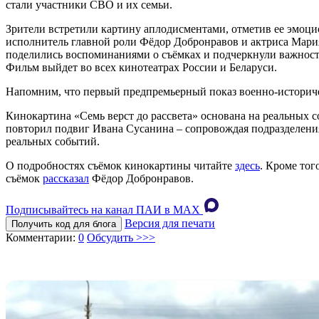
стали участники СВО и их семьи.
Зрители встретили картину аплодисментами, отметив ее эмоц
исполнитель главной роли Фёдор Добронравов и актриса Мар
поделились воспоминаниями о съёмках и подчеркнули важность
Фильм выйдет во всех кинотеатрах России и Беларуси.
Напомним, что первый предпремьерный показ военно-истори
Кинокартина «Семь верст до рассвета» основана на реальных с
повторил подвиг Ивана Сусанина – сопровождая подразделения
реальных событий.
О подробностях съёмок кинокартины читайте
здесь
. Кроме тог
съёмок
рассказал
Фёдор Добронравов.
Подписывайтесь на канал ПАИ в MAХ
Версия для печати
Получить код для блога
Комментарии:
0
Обсудить >>>