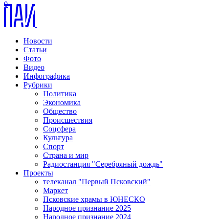
0
Новости
Статьи
Фото
Видео
Инфографика
Рубрики
Политика
Экономика
Общество
Происшествия
Соцсфера
Культура
Спорт
Страна и мир
Радиостанция "Серебряный дождь"
Проекты
телеканал "Первый Псковский"
Маркет
Псковские храмы в ЮНЕСКО
Народное признание 2025
Народное признание 2024