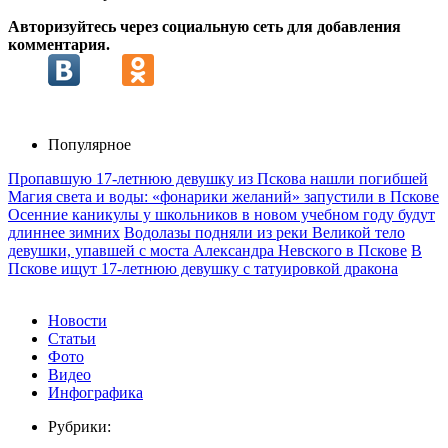
Авторизуйтесь через социальную сеть для добавления
комментария.
Популярное
Пропавшую 17-летнюю девушку из Пскова нашли погибшей
Магия света и воды: «фонарики желаний» запустили в Пскове
Осенние каникулы у школьников в новом учебном году будут
длиннее зимних
Водолазы подняли из реки Великой тело
девушки, упавшей с моста Александра Невского в Пскове
В
Пскове ищут 17‑летнюю девушку с татуировкой дракона
Новости
Статьи
Фото
Видео
Инфографика
Рубрики: