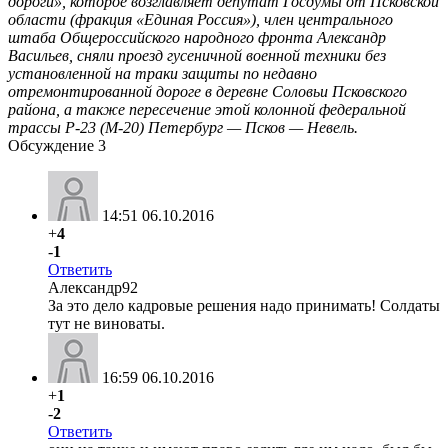
дороги», которое возглавляет депутат Госдумы от Псковской
области (фракция «Единая Россия»), член центрального
штаба Общероссийского народного фронта Александр
Васильев, сняли проезд гусеничной военной техники без
установленной на траки защиты по недавно
отремонтированной дороге в деревне Соловьи Псковского
района, а также пересечение этой колонной федеральной
трассы Р-23 (М-20) Петербург — Псков — Невель.
Обсуждение
3
14:51 06.10.2016
+
4
-
1
Ответить
Александр92
За это дело кадровые решения надо принимать! Солдаты
тут не виноваты.
16:59 06.10.2016
+
1
-
2
Ответить