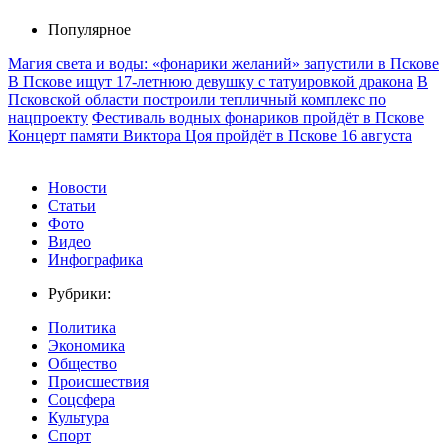
Популярное
Магия света и воды: «фонарики желаний» запустили в Пскове
В Пскове ищут 17‑летнюю девушку с татуировкой дракона
В
Псковской области построили тепличный комплекс по
нацпроекту
Фестиваль водных фонариков пройдёт в Пскове
Концерт памяти Виктора Цоя пройдёт в Пскове 16 августа
Новости
Статьи
Фото
Видео
Инфографика
Рубрики:
Политика
Экономика
Общество
Происшествия
Соцсфера
Культура
Спорт