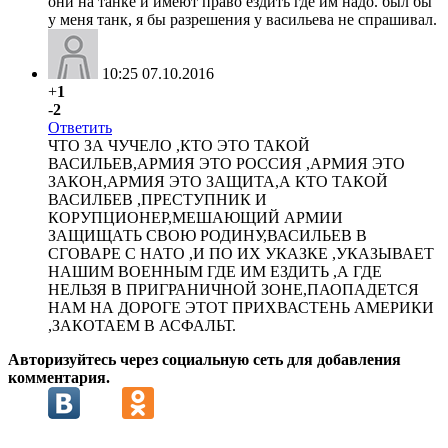
они на танке и имеют право ездить где им надо. был бы
у меня танк, я бы разрешения у васильева не спрашивал.
10:25 07.10.2016
+
1
-
2
Ответить
ЧТО ЗА ЧУЧЕЛО ,КТО ЭТО ТАКОЙ
ВАСИЛЬЕВ,АРМИЯ ЭТО РОССИЯ ,АРМИЯ ЭТО
ЗАКОН,АРМИЯ ЭТО ЗАЩИТА,А КТО ТАКОЙ
ВАСИЛБЕВ ,ПРЕСТУПНИК И
КОРУПЦИОНЕР,МЕШАЮЩИЙ АРМИИ
ЗАЩИЩАТЬ СВОЮ РОДИНУ,ВАСИЛЬЕВ В
СГОВАРЕ С НАТО ,И ПО ИХ УКАЗКЕ ,УКАЗЫВАЕТ
НАШИМ ВОЕННЫМ ГДЕ ИМ ЕЗДИТЬ ,А ГДЕ
НЕЛЬЗЯ В ПРИГРАНИЧНОЙ ЗОНЕ,ПАОПАДЕТСЯ
НАМ НА ДОРОГЕ ЭТОТ ПРИХВАСТЕНЬ АМЕРИКИ
,ЗАКОТАЕМ В АСФАЛЬТ.
Авторизуйтесь через социальную сеть для добавления
комментария.