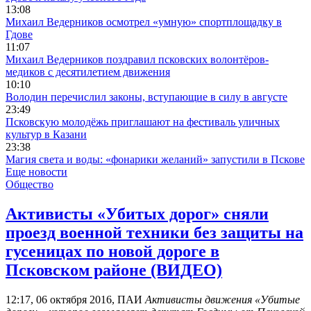
13:08
Михаил Ведерников осмотрел «умную» спортплощадку в
Гдове
11:07
Михаил Ведерников поздравил псковских волонтёров-
медиков с десятилетием движения
10:10
Володин перечислил законы, вступающие в силу в августе
23:49
Псковскую молодёжь приглашают на фестиваль уличных
культур в Казани
23:38
Магия света и воды: «фонарики желаний» запустили в Пскове
Еще новости
Общество
Активисты «Убитых дорог» сняли
проезд военной техники без защиты на
гусеницах по новой дороге в
Псковском районе (ВИДЕО)
12:17, 06 октября 2016, ПАИ
Активисты движения «Убитые