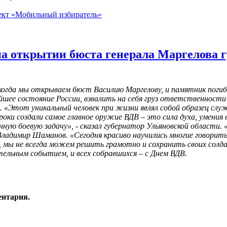
роект «Мобильный избиратель»
на открытии бюста генерала Маргелова 
 когда мы открываем бюст Василию Маргелову, и памятник поги
йшее состояние России, взвалить на себя груз ответственности 
«Этот уникальный человек при жизни являл собой образец служ
сроки создали самое главное оружие ВДВ – это сила духа, умен
ую боевую задачу», - сказал губернатор Ульяновской области. «
Владимир Шаманов. «Сегодня красиво научились многие говорить 
, мы не всегда можем решить грамотно и сохранить своих сол
ельным событием, и всех собравшихся – с Днем ВДВ.
ентария.