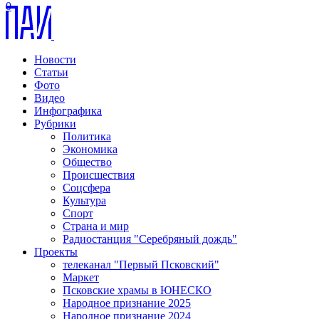
0
Новости
Статьи
Фото
Видео
Инфографика
Рубрики
Политика
Экономика
Общество
Происшествия
Соцсфера
Культура
Спорт
Страна и мир
Радиостанция "Серебряный дождь"
Проекты
телеканал "Первый Псковский"
Маркет
Псковские храмы в ЮНЕСКО
Народное признание 2025
Народное признание 2024