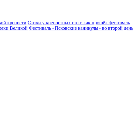
кой крепости
Стихи у крепостных стен: как прошёл фестиваль
реки Великой
Фестиваль «Псковские каникулы» во второй день