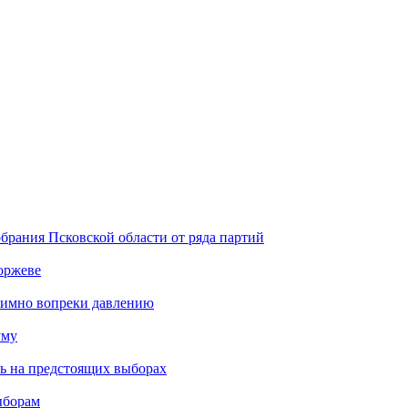
брания Псковской области от ряда партий
оржеве
тимно вопреки давлению
уму
ть на предстоящих выборах
ыборам