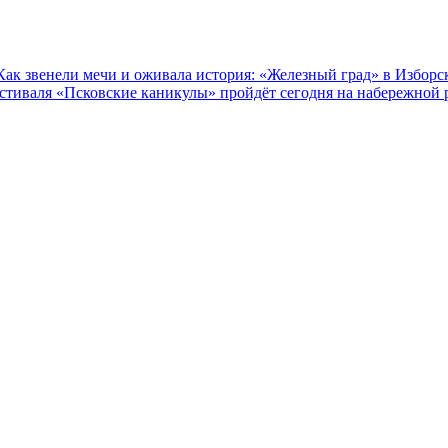
Как звенели мечи и оживала история: «Железный град» в Изборс
естиваля «Псковские каникулы» пройдёт сегодня на набережной 