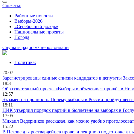
Сюжеты:
Районные новости
Выборы-2026
«Серебряный дождь»
Национальные проекты
Погода
Слушать радио «7 небо» онлайн
Политика:
20:07
Зарегистрированы единые списки кандидатов в депутаты Заксо
18:31
Образовательный проект «Выборы в объективе» прошёл в Нов
12:57
Экзамен на прочность. Почему выборы в России пройдут леги
15:11
ЦИК утвердил порядок партий в бюллетене на выборах в Госд
17:05
Михаил Ведерников рассказал, как можно удобно проголосова
15:22
В Пскове для росгвардейцев провели лекцию о подготовке к в