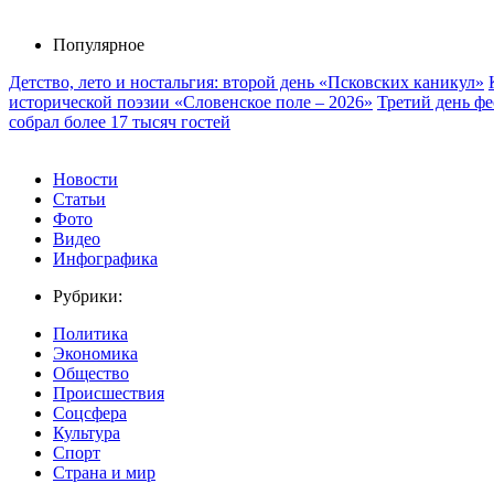
Популярное
Детство, лето и ностальгия: второй день «Псковских каникул»
исторической поэзии «Словенское поле – 2026»
Третий день ф
собрал более 17 тысяч гостей
Новости
Статьи
Фото
Видео
Инфографика
Рубрики:
Политика
Экономика
Общество
Происшествия
Соцсфера
Культура
Спорт
Страна и мир