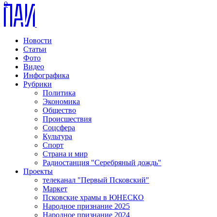
0
Новости
Статьи
Фото
Видео
Инфографика
Рубрики
Политика
Экономика
Общество
Происшествия
Соцсфера
Культура
Спорт
Страна и мир
Радиостанция "Серебряный дождь"
Проекты
телеканал "Первый Псковский"
Маркет
Псковские храмы в ЮНЕСКО
Народное признание 2025
Народное признание 2024