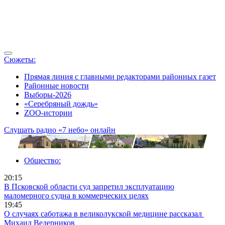
Сюжеты:
Прямая линия с главными редакторами районных газет
Районные новости
Выборы-2026
«Серебряный дождь»
ZOO-истории
Слушать радио «7 небо» онлайн
Общество:
20:15
В Псковской области суд запретил эксплуатацию
маломерного судна в коммерческих целях
19:45
О случаях саботажа в великолукской медицине рассказал ​
Михаил Ведерников