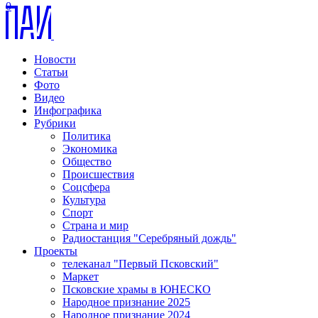
0
Новости
Статьи
Фото
Видео
Инфографика
Рубрики
Политика
Экономика
Общество
Происшествия
Соцсфера
Культура
Спорт
Страна и мир
Радиостанция "Серебряный дождь"
Проекты
телеканал "Первый Псковский"
Маркет
Псковские храмы в ЮНЕСКО
Народное признание 2025
Народное признание 2024