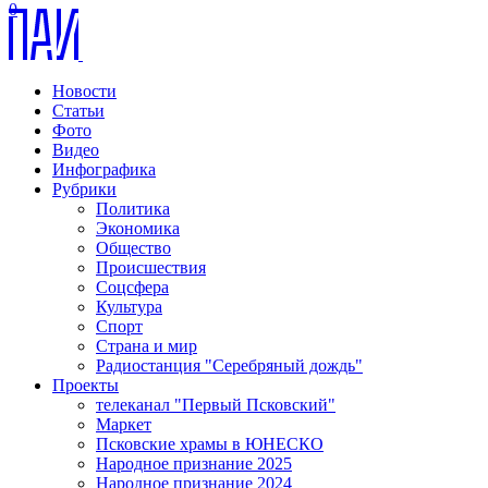
0
Новости
Статьи
Фото
Видео
Инфографика
Рубрики
Политика
Экономика
Общество
Происшествия
Соцсфера
Культура
Спорт
Страна и мир
Радиостанция "Серебряный дождь"
Проекты
телеканал "Первый Псковский"
Маркет
Псковские храмы в ЮНЕСКО
Народное признание 2025
Народное признание 2024