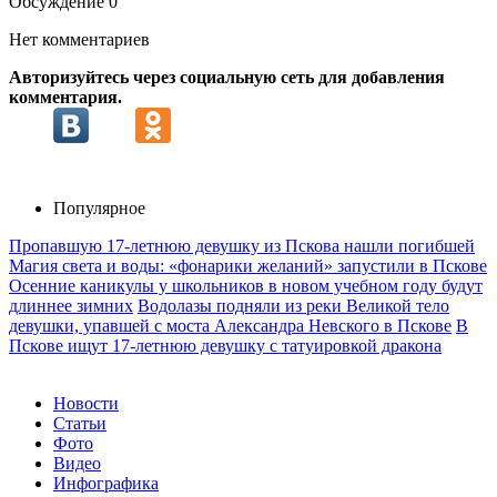
Обсуждение
0
Нет комментариев
Авторизуйтесь через социальную сеть для добавления
комментария.
Популярное
Пропавшую 17-летнюю девушку из Пскова нашли погибшей
Магия света и воды: «фонарики желаний» запустили в Пскове
Осенние каникулы у школьников в новом учебном году будут
длиннее зимних
Водолазы подняли из реки Великой тело
девушки, упавшей с моста Александра Невского в Пскове
В
Пскове ищут 17‑летнюю девушку с татуировкой дракона
Новости
Статьи
Фото
Видео
Инфографика