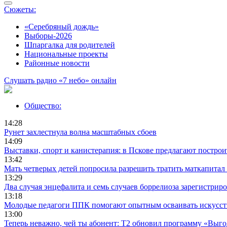
Сюжеты:
«Серебряный дождь»
Выборы-2026
Шпаргалка для родителей
Национальные проекты
Районные новости
Слушать радио «7 небо» онлайн
Общество:
14:28
Рунет захлестнула волна масштабных сбоев
14:09
Выставки, спорт и канистерапия: в Пскове предлагают постро
13:42
Мать четверых детей попросила разрешить тратить маткапитал 
13:29
Два случая энцефалита и семь случаев боррелиоза зарегистрир
13:18
Молодые педагоги ППК помогают опытным осваивать искусст
13:00
Теперь неважно, чей ты абонент: T2 обновил программу «Выго