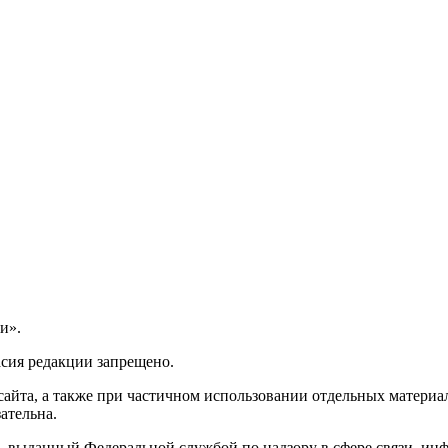
и».
асия редакции запрещено.
айта, а также при частичном использовании отдельных материало
ательна.
 выданный Федеральной службой по надзору в сфере связи, и