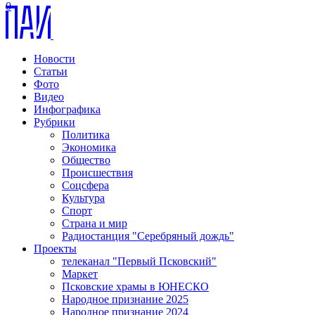
0
Новости
Статьи
Фото
Видео
Инфографика
Рубрики
Политика
Экономика
Общество
Происшествия
Соцсфера
Культура
Спорт
Страна и мир
Радиостанция "Серебряный дождь"
Проекты
телеканал "Первый Псковский"
Маркет
Псковские храмы в ЮНЕСКО
Народное признание 2025
Народное признание 2024