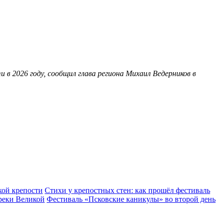
 в 2026 году, сообщил глава региона Михаил Ведерников в
кой крепости
Стихи у крепостных стен: как прошёл фестиваль
реки Великой
Фестиваль «Псковские каникулы» во второй день