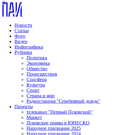
0
Новости
Статьи
Фото
Видео
Инфографика
Рубрики
Политика
Экономика
Общество
Происшествия
Соцсфера
Культура
Спорт
Страна и мир
Радиостанция "Серебряный дождь"
Проекты
телеканал "Первый Псковский"
Маркет
Псковские храмы в ЮНЕСКО
Народное признание 2025
Народное признание 2024