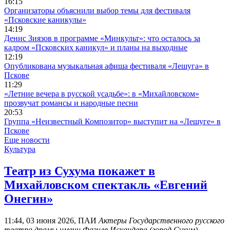
16:15
Организаторы объяснили выбор темы для фестиваля
«Псковские каникулы»
14:19
Денис Зиязов в программе «Минкульт»: что осталось за
кадром «Псковских каникул» и планы на выходные
12:19
Опубликована музыкальная афиша фестиваля «Лешуга» в
Пскове
11:29
«Летние вечера в русской усадьбе»: в «Михайловском»
прозвучат романсы и народные песни
20:53
Группа «Неизвестный Композитор» выступит на «Лешуге» в
Пскове
Еще новости
Культура
Театр из Сухума покажет в
Михайловском спектакль «Евгений
Онегин»
11:44, 03 июня 2026, ПАИ
Актеры Государственного русского
театра драмы имени Фазиля Искандера (город Сухум)