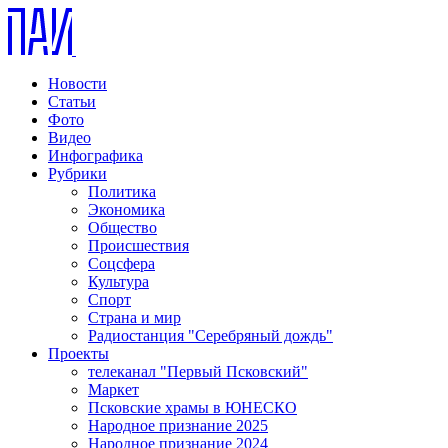
Новости
Статьи
Фото
Видео
Инфографика
Рубрики
Политика
Экономика
Общество
Происшествия
Соцсфера
Культура
Спорт
Страна и мир
Радиостанция "Серебряный дождь"
Проекты
телеканал "Первый Псковский"
Маркет
Псковские храмы в ЮНЕСКО
Народное признание 2025
Народное признание 2024