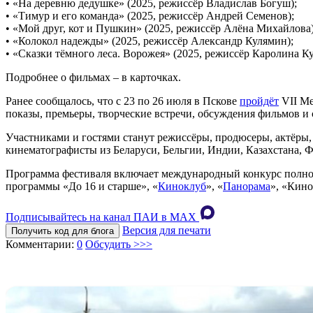
• «На деревню дедушке» (2025, режиссёр Владислав Богуш);
• «Тимур и его команда» (2025, режиссёр Андрей Семенов);
• «Мой друг, кот и Пушкин» (2025, режиссёр Алёна Михайлова)
• «Колокол надежды» (2025, режиссёр Александр Кулямин);
• «Сказки тёмного леса. Ворожея» (2025, режиссёр Каролина К
Подробнее о фильмах – в карточках.
Ранее сообщалось, что с 23 по 26 июля в Пскове
пройдёт
VII Ме
показы, премьеры, творческие встречи, обсуждения фильмов и 
Участниками и гостями станут режиссёры, продюсеры, актёры,
кинематографисты из Беларуси, Бельгии, Индии, Казахстана, 
Программа фестиваля включает международный конкурс полно
программы «До 16 и старше», «
Киноклуб
», «
Панорама
», «Кино
Подписывайтесь на канал ПАИ в MAХ
Версия для печати
Получить код для блога
Комментарии:
0
Обсудить >>>