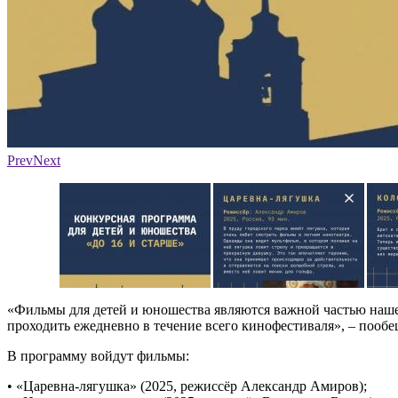
Фото: организаторы
Prev
Next
«Фильмы для детей и юношества являются важной частью нашег
проходить ежедневно в течение всего кинофестиваля», – пооб
В программу войдут фильмы:
• «Царевна-лягушка» (2025, режиссёр Александр Амиров);