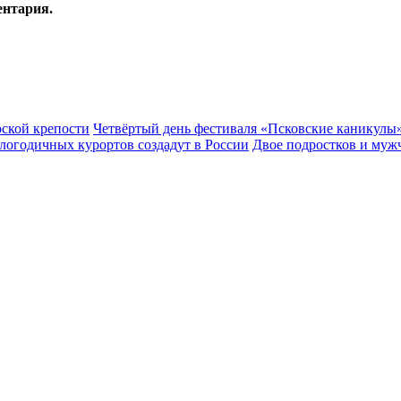
ентария.
рской крепости
Четвёртый день фестиваля «Псковские каникулы»
глогодичных курортов создадут в России
Двое подростков и муж