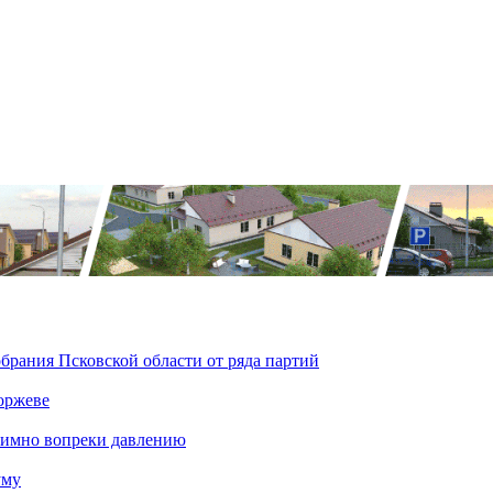
брания Псковской области от ряда партий
оржеве
тимно вопреки давлению
уму