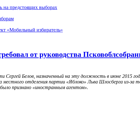
ть на предстоящих выборах
ыборам
роект «Мобильный избиратель»
требовал от руководства Псковоблсобра
ти Сергей Белов, назначенный на эту должность в июне 2015 го
а местного отделения партии «Яблоко» Льва Шлосберга из-за т
 было признано «иностранным агентом».