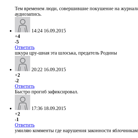
Тем временем люди, совершившие покушение на журналис
аудиозапись.
14:24 16.09.2015
+
4
-
5
Ответить
шкура цру-шная эта шлоська, предатель Родины
20:22 16.09.2015
+
2
-
2
Ответить
Быстро прогиб зафиксировал.
17:36 18.09.2015
+
2
-
1
Ответить
умиляю комменты где нарушения законности яблочниками,