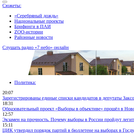
Сюжеты:
«Серебряный дождь»
Национальные проекты
Брифинги в ПАИ
ZOO-истории
Районные новости
Слушать радио «7 небо» онлайн
Политика:
20:07
Зарегистрированы единые списки кандидатов в депутаты Заксо
18:31
Образовательный проект «Выборы в объективе» прошёл в Нов
12:57
Экзамен на прочность. Почему выборы в России пройдут леги
15:11
ЦИК утвердил порядок партий в бюллетене на выборах в Госд