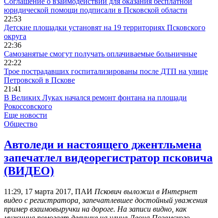
Соглашение о взаимодействии для оказания бесплатной
юридической помощи подписали в Псковской области
22:53
Детские площадки установят на 19 территориях Псковского
округа
22:36
Самозанятые смогут получать оплачиваемые больничные
22:22
Трое пострадавших госпитализированы после ДТП на улице
Петровской в Пскове
21:41
В Великих Луках начался ремонт фонтана на площади
Рокоссовского
Еще новости
Общество
Автоледи и настоящего джентльмена
запечатлел видеорегистратор псковича
(ВИДЕО)
11:29, 17 марта 2017, ПАИ
Пскович выложил в Интернет
видео с регистратора, запечатлевшее достойный уважения
пример взаимовыручки на дороге. На записи видно, как
мужчина помогает девушке на улице Леона Поземского