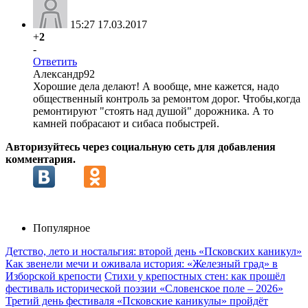
15:27 17.03.2017
+
2
-
Ответить
Александр92
Хорошие дела делают! А вообще, мне кажется, надо
общественный контроль за ремонтом дорог. Чтобы,когда
ремонтируют "стоять над душой" дорожника. А то
камней побрасают и сибаса побыстрей.
Авторизуйтесь через социальную сеть для добавления
комментария.
Популярное
Детство, лето и ностальгия: второй день «Псковских каникул»
Как звенели мечи и оживала история: «Железный град» в
Изборской крепости
Стихи у крепостных стен: как прошёл
фестиваль исторической поэзии «Словенское поле – 2026»
Третий день фестиваля «Псковские каникулы» пройдёт