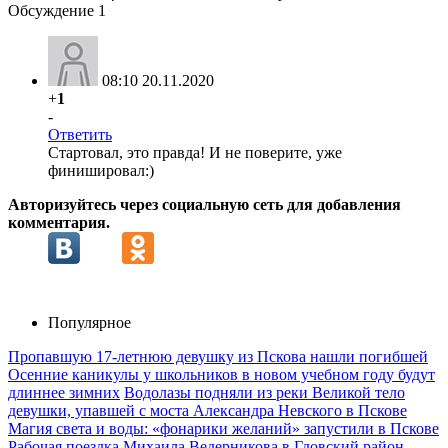
Обсуждение
1
08:10 20.11.2020
+
1
-
Ответить
Стартовал, это правда! И не поверите, уже
финишировал:)
Авторизуйтесь через социальную сеть для добавления
комментария.
Популярное
Пропавшую 17-летнюю девушку из Пскова нашли погибшей
Осенние каникулы у школьников в новом учебном году будут
длиннее зимних
Водолазы подняли из реки Великой тело
девушки, упавшей с моста Александра Невского в Пскове
Магия света и воды: «фонарики желаний» запустили в Пскове
Рабочая поездка Михаила Ведерникова в Гдовский район –