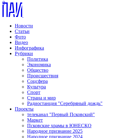
0
Новости
Статьи
Фото
Видео
Инфографика
Рубрики
Политика
Экономика
Общество
Происшествия
Соцсфера
Культура
Спорт
Страна и мир
Радиостанция "Серебряный дождь"
Проекты
телеканал "Первый Псковский"
Маркет
Псковские храмы в ЮНЕСКО
Народное признание 2025
Народное признание 2024