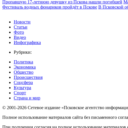
Пропавшую 17-летнюю девушку из Пскова нашли погибшей
Ма
Фестиваль водных фонариков пройдёт в Пскове
В Псковской о
Новости
Статьи
Фото
Видео
Инфографика
Рубрики:
Политика
Экономика
Общество
Происшествия
Соцсфера
Культура
Спорт
Страна и мир
© 2001-2026 Сетевое издание «Псковское агентство информаци
Полное использование материалов сайта без письменного согл
При получении согласия на полное использование материалов с