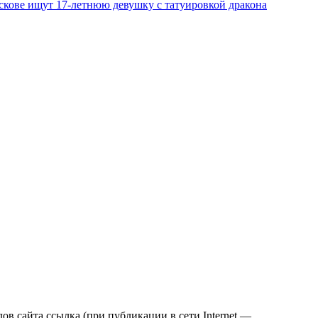
скове ищут 17‑летнюю девушку с татуировкой дракона
в сайта ссылка (при публикации в сети Internet —