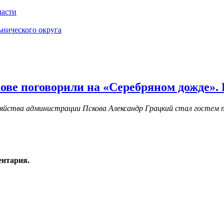
ласти
ьнического округа
кове поговорили на «Серебряном дожде».
озяйства администрации Пскова Александр Грацкий стал гостем 
ентария.