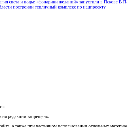
гия света и воды: «фонарики желаний» запустили в Пскове
В П
бласти построили тепличный комплекс по нацпроекту
и».
асия редакции запрещено.
айта, а также при частичном использовании отдельных материало