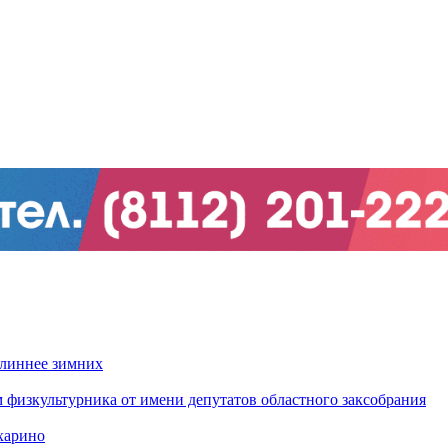
длиннее зимних
 физкультурника от имени депутатов областного заксобрания
харино