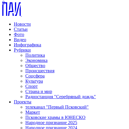
0
Новости
Статьи
Фото
Видео
Инфографика
Рубрики
Политика
Экономика
Общество
Происшествия
Соцсфера
Культура
Спорт
Страна и мир
Радиостанция "Серебряный дождь"
Проекты
телеканал "Первый Псковский"
Маркет
Псковские храмы в ЮНЕСКО
Народное признание 2025
Народное признание 2024