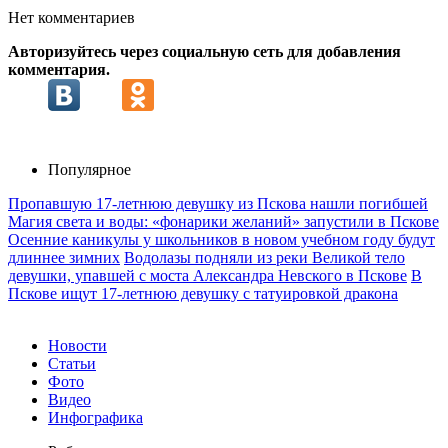
Нет комментариев
Авторизуйтесь через социальную сеть для добавления
комментария.
Популярное
Пропавшую 17-летнюю девушку из Пскова нашли погибшей
Магия света и воды: «фонарики желаний» запустили в Пскове
Осенние каникулы у школьников в новом учебном году будут
длиннее зимних
Водолазы подняли из реки Великой тело
девушки, упавшей с моста Александра Невского в Пскове
В
Пскове ищут 17‑летнюю девушку с татуировкой дракона
Новости
Статьи
Фото
Видео
Инфографика