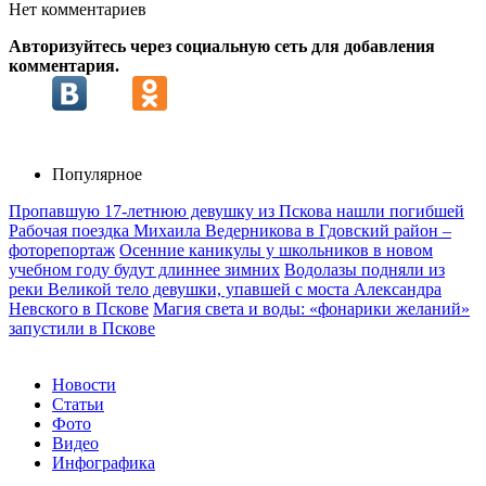
Нет комментариев
Авторизуйтесь через социальную сеть для добавления
комментария.
Популярное
Пропавшую 17-летнюю девушку из Пскова нашли погибшей
Рабочая поездка Михаила Ведерникова в Гдовский район –
фоторепортаж
Осенние каникулы у школьников в новом
учебном году будут длиннее зимних
Водолазы подняли из
реки Великой тело девушки, упавшей с моста Александра
Невского в Пскове
Магия света и воды: «фонарики желаний»
запустили в Пскове
Новости
Статьи
Фото
Видео
Инфографика