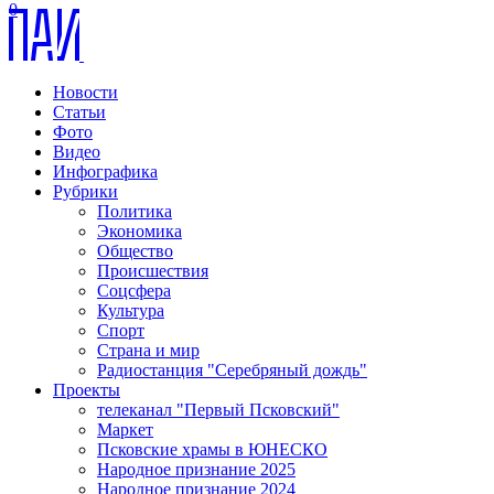
0
Новости
Статьи
Фото
Видео
Инфографика
Рубрики
Политика
Экономика
Общество
Происшествия
Соцсфера
Культура
Спорт
Страна и мир
Радиостанция "Серебряный дождь"
Проекты
телеканал "Первый Псковский"
Маркет
Псковские храмы в ЮНЕСКО
Народное признание 2025
Народное признание 2024