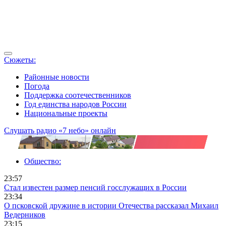
Сюжеты:
Районные новости
Погода
Поддержка соотечественников
Год единства народов России
Национальные проекты
Слушать радио «7 небо» онлайн
Общество:
23:57
Стал известен размер пенсий госслужащих в России
23:34
О псковской дружине в истории Отечества рассказал Михаил
Ведерников
23:15