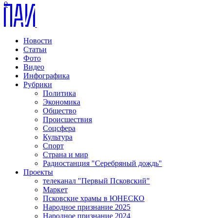
0
Новости
Статьи
Фото
Видео
Инфографика
Рубрики
Политика
Экономика
Общество
Происшествия
Соцсфера
Культура
Спорт
Страна и мир
Радиостанция "Серебряный дождь"
Проекты
телеканал "Первый Псковский"
Маркет
Псковские храмы в ЮНЕСКО
Народное признание 2025
Народное признание 2024