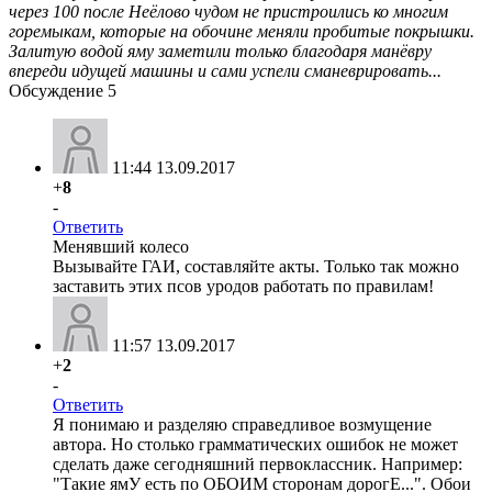
через 100 после Неёлово чудом не пристроились ко многим
горемыкам, которые на обочине меняли пробитые покрышки.
Залитую водой яму заметили только благодаря манёвру
впереди идущей машины и сами успели сманеврировать...
Обсуждение
5
11:44 13.09.2017
+
8
-
Ответить
Менявший колесо
Вызывайте ГАИ, составляйте акты. Только так можно
заставить этих псов уродов работать по правилам!
11:57 13.09.2017
+
2
-
Ответить
Я понимаю и разделяю справедливое возмущение
автора. Но столько грамматических ошибок не может
сделать даже сегодняшний первоклассник. Например:
"Такие ямУ есть по ОБОИМ сторонам дорогЕ...". Обои