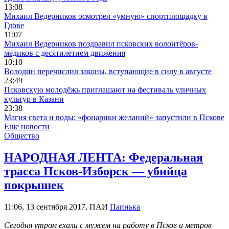
13:08
Михаил Ведерников осмотрел «умную» спортплощадку в
Гдове
11:07
Михаил Ведерников поздравил псковских волонтёров-
медиков с десятилетием движения
10:10
Володин перечислил законы, вступающие в силу в августе
23:49
Псковскую молодёжь приглашают на фестиваль уличных
культур в Казани
23:38
Магия света и воды: «фонарики желаний» запустили в Пскове
Еще новости
Общество
НАРОДНАЯ ЛЕНТА: Федеральная
трасса Псков-Изборск — убийца
покрышек
11:06, 13 сентября 2017, ПАИ
Паинька
Сегодня утром ехали с мужем на работу в Псков и метров