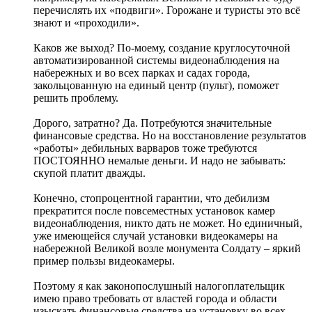
перечислять их «подвиги». Горожане и туристы это всё
знают и «проходили».
Каков же выход? По-моему, создание круглосуточной
автоматизированной системы видеонаблюдения на
набережных и во всех парках и садах города,
закольцованную на единый центр (пульт), поможет
решить проблему.
Дорого, затратно? Да. Потребуются значительные
финансовые средства. Но на восстановление результатов
«работы» дебильных варваров тоже требуются
ПОСТОЯННО немалые деньги. И надо не забывать:
скупой платит дважды.
Конечно, стопроцентной гарантии, что дебилизм
прекратится после повсеместных установок камер
видеонаблюдения, никто дать не может. Но единичный,
уже имеющейся случай установки видеокамеры на
набережной Великой возле монумента Солдату – яркий
пример пользы видеокамеры.
Поэтому я как законопослушный налогоплательщик
имею право требовать от властей города и области
изыскать финансовые средства на установку во всех