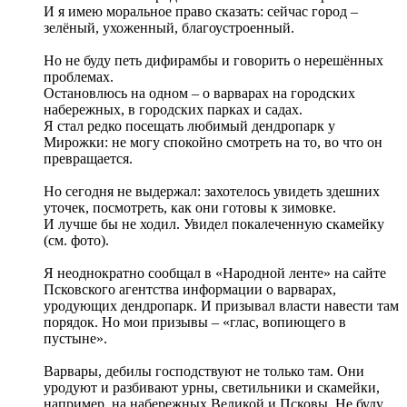
И я имею моральное право сказать: сейчас город –
зелёный, ухоженный, благоустроенный.
Но не буду петь дифирамбы и говорить о нерешённых
проблемах.
Остановлюсь на одном – о варварах на городских
набережных, в городских парках и садах.
Я стал редко посещать любимый дендропарк у
Мирожки: не могу спокойно смотреть на то, во что он
превращается.
Но сегодня не выдержал: захотелось увидеть здешних
уточек, посмотреть, как они готовы к зимовке.
И лучше бы не ходил. Увидел покалеченную скамейку
(см. фото).
Я неоднократно сообщал в «Народной ленте» на сайте
Псковского агентства информации о варварах,
уродующих дендропарк. И призывал власти навести там
порядок. Но мои призывы – «глас, вопиющего в
пустыне».
Варвары, дебилы господствуют не только там. Они
уродуют и разбивают урны, светильники и скамейки,
например, на набережных Великой и Псковы. Не буду