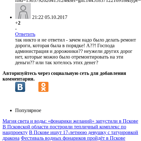
fbid=1303792626415124&set=gm.1445183712216918&type=
21:22 05.10.2017
+
2
-
Ответить
так никто и не ответил - зачем надо было делать ремонт
дороги, которая была в порядке! А??! Господа
администрация и дорожники?? неужели других дорог
нет, которые можно было отремонтировать на эти
деньги?? или так хотелось этих денег?
Авторизуйтесь через социальную сеть для добавления
комментария.
Популярное
Магия света и воды: «фонарики желаний» запустили в Пскове
В Псковской области построили тепличный комплекс по
нацпроекту
В Пскове ищут 17‑летнюю девушку с татуировкой
дракона
Фестиваль водных фонариков пройдёт в Пскове