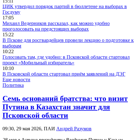
15:11
ЦИК утвердил порядок партий в бюллетене на выборах в
Госдуму
17:05
Михаил Ведерников рассказал, как можно удобно
проголосовать на предстоящих выборах
15:22
В Пскове для росгвардейцев провели лекцию о подготовке к
выборам
10:22
Голосовать там, где удобно: в Псковской области стартовал
проект «Мобильный избиратель»
10:10
В Псковской области стартовал приём заявлений на ДЭГ
Еще новости
Политика
Семь оснований братства: что визит
Путина в Казахстан значит для
Псковской области
09:30, 29 мая 2026, ПАИ
Андрей Разумов
28 мая в Астане президенты Владимир Путин и Касым-