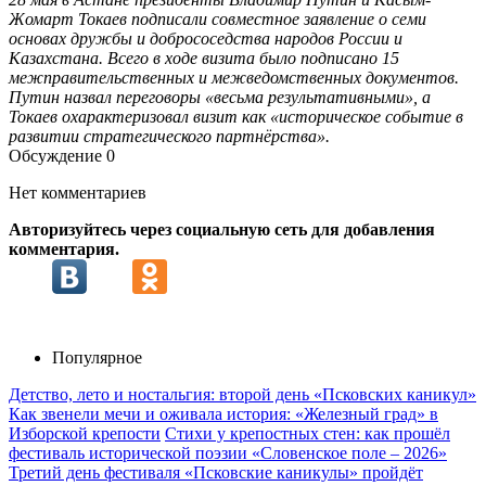
Жомарт Токаев подписали совместное заявление о семи
основах дружбы и добрососедства народов России и
Казахстана. Всего в ходе визита было подписано 15
межправительственных и межведомственных документов.
Путин назвал переговоры «весьма результативными», а
Токаев охарактеризовал визит как «историческое событие в
развитии стратегического партнёрства».
Обсуждение
0
Нет комментариев
Авторизуйтесь через социальную сеть для добавления
комментария.
Популярное
Детство, лето и ностальгия: второй день «Псковских каникул»
Как звенели мечи и оживала история: «Железный град» в
Изборской крепости
Стихи у крепостных стен: как прошёл
фестиваль исторической поэзии «Словенское поле – 2026»
Третий день фестиваля «Псковские каникулы» пройдёт