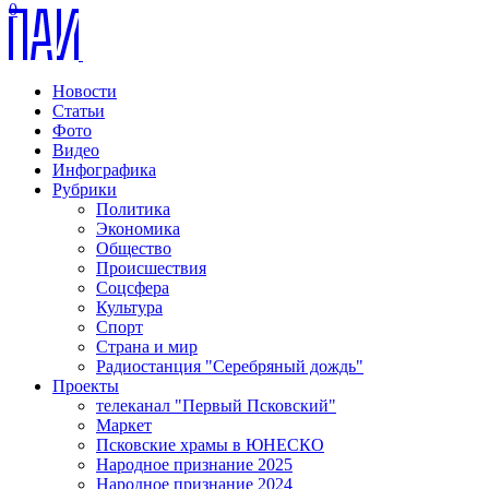
0
Новости
Статьи
Фото
Видео
Инфографика
Рубрики
Политика
Экономика
Общество
Происшествия
Соцсфера
Культура
Спорт
Страна и мир
Радиостанция "Серебряный дождь"
Проекты
телеканал "Первый Псковский"
Маркет
Псковские храмы в ЮНЕСКО
Народное признание 2025
Народное признание 2024