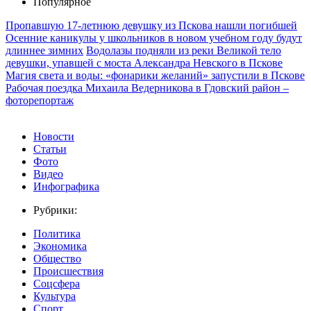
Популярное
Пропавшую 17-летнюю девушку из Пскова нашли погибшей
Осенние каникулы у школьников в новом учебном году будут
длиннее зимних
Водолазы подняли из реки Великой тело
девушки, упавшей с моста Александра Невского в Пскове
Магия света и воды: «фонарики желаний» запустили в Пскове
Рабочая поездка Михаила Ведерникова в Гдовский район –
фоторепортаж
Новости
Статьи
Фото
Видео
Инфографика
Рубрики:
Политика
Экономика
Общество
Происшествия
Соцсфера
Культура
Спорт