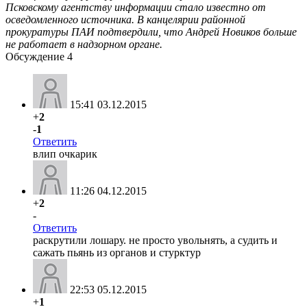
Псковскому агентству информации стало известно от
осведомленного источника. В канцелярии районной
прокуратуры ПАИ подтвердили, что Андрей Новиков больше
не работает в надзорном органе.
Обсуждение
4
15:41 03.12.2015
+
2
-
1
Ответить
влип очкарик
11:26 04.12.2015
+
2
-
Ответить
раскрутили лошару. не просто увольнять, а судить и
сажать пьянь из органов и стурктур
22:53 05.12.2015
+
1