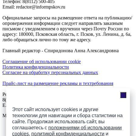
Телефон: 8(8112) 500-405
Email: redactor@informpskov.ru
Официальные запросы на размещение ответа на публикацию/
опровержения информации следует направлять заказным
письмом с уведомлением о вручении через Почту России по
адресу: 180000, Псковская область, г. Псков, ул. Ленина, д. 6а,
либо обращаться лично по тому же адресу.
Главный редактор - Спиридонова Анна Александровна
Соглашение об использовании cookie
Политика конфиденциальности
Согласие на обработку персональных данных
Прайс-лист на размещение рекламы и техтребования
Реклама на сайте
8(921)508-52-62, телефон 8(8112) 500-131
E.Sezeikina@mhpsk.ru
Этот сайт использует cookies и другие
Меню
технологии для навигации и сбора статистики на
сайте. Продолжая использовать сайт, вы
соглашаетесь с
положениями об использовании
Слушать радио «7 небо» онлайн
cookies
,
политикой конфиденциальности
и