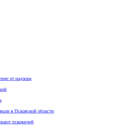
ние от надзора
кой
а
овали в Псковской области
ывают псковичей