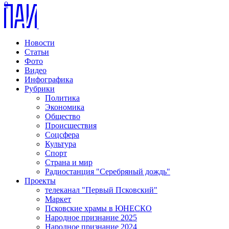
0
Новости
Статьи
Фото
Видео
Инфографика
Рубрики
Политика
Экономика
Общество
Происшествия
Соцсфера
Культура
Спорт
Страна и мир
Радиостанция "Серебряный дождь"
Проекты
телеканал "Первый Псковский"
Маркет
Псковские храмы в ЮНЕСКО
Народное признание 2025
Народное признание 2024