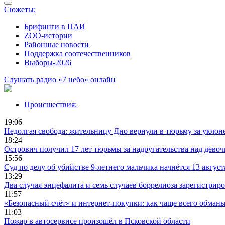
Сюжеты:
Брифинги в ПАИ
ZOO-истории
Районные новости
Поддержка соотечественников
Выборы-2026
Слушать радио «7 небо» онлайн
Происшествия:
19:06
Недолгая свобода: жительницу Дно вернули в тюрьму за уклоне
18:24
Острович получил 17 лет тюрьмы за надругательства над девоч
15:56
Суд по делу об убийстве 9-летнего мальчика начнётся 13 август
13:29
Два случая энцефалита и семь случаев боррелиоза зарегистрир
11:57
«Безопасный счёт» и интернет-покупки: как чаще всего обман
11:03
Пожар в автосервисе произошёл в Псковской области