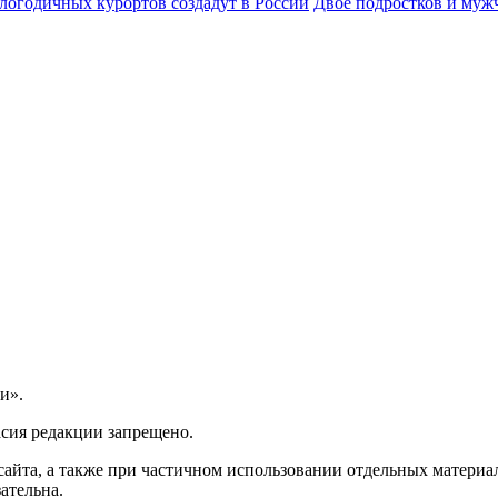
глогодичных курортов создадут в России
Двое подростков и муж
и».
асия редакции запрещено.
айта, а также при частичном использовании отдельных материало
ательна.