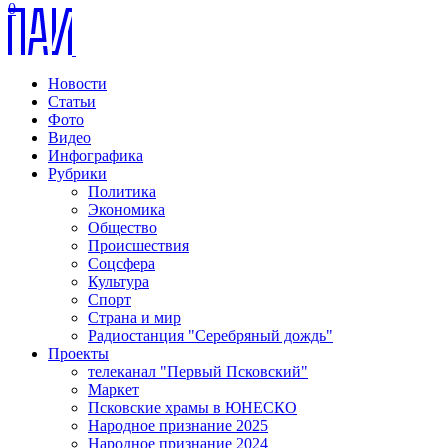
0
Новости
Статьи
Фото
Видео
Инфографика
Рубрики
Политика
Экономика
Общество
Происшествия
Соцсфера
Культура
Спорт
Страна и мир
Радиостанция "Серебряный дождь"
Проекты
телеканал "Первый Псковский"
Маркет
Псковские храмы в ЮНЕСКО
Народное признание 2025
Народное признание 2024