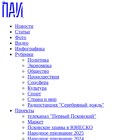
0
Новости
Статьи
Фото
Видео
Инфографика
Рубрики
Политика
Экономика
Общество
Происшествия
Соцсфера
Культура
Спорт
Страна и мир
Радиостанция "Серебряный дождь"
Проекты
телеканал "Первый Псковский"
Маркет
Псковские храмы в ЮНЕСКО
Народное признание 2025
Народное признание 2024