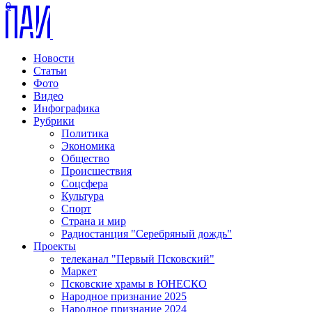
0
Новости
Статьи
Фото
Видео
Инфографика
Рубрики
Политика
Экономика
Общество
Происшествия
Соцсфера
Культура
Спорт
Страна и мир
Радиостанция "Серебряный дождь"
Проекты
телеканал "Первый Псковский"
Маркет
Псковские храмы в ЮНЕСКО
Народное признание 2025
Народное признание 2024