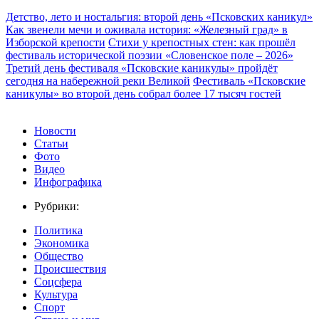
Детство, лето и ностальгия: второй день «Псковских каникул»
Как звенели мечи и оживала история: «Железный град» в
Изборской крепости
Стихи у крепостных стен: как прошёл
фестиваль исторической поэзии «Словенское поле – 2026»
Третий день фестиваля «Псковские каникулы» пройдёт
сегодня на набережной реки Великой
Фестиваль «Псковские
каникулы» во второй день собрал более 17 тысяч гостей
Новости
Статьи
Фото
Видео
Инфографика
Рубрики:
Политика
Экономика
Общество
Происшествия
Соцсфера
Культура
Спорт