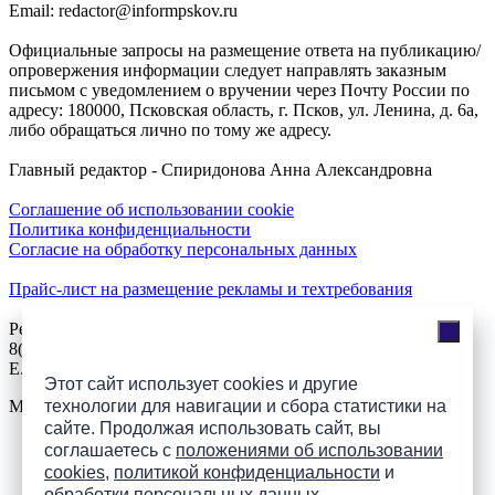
Email: redactor@informpskov.ru
Официальные запросы на размещение ответа на публикацию/
опровержения информации следует направлять заказным
письмом с уведомлением о вручении через Почту России по
адресу: 180000, Псковская область, г. Псков, ул. Ленина, д. 6а,
либо обращаться лично по тому же адресу.
Главный редактор - Спиридонова Анна Александровна
Соглашение об использовании cookie
Политика конфиденциальности
Согласие на обработку персональных данных
Прайс-лист на размещение рекламы и техтребования
Реклама на сайте
8(921)508-52-62, телефон 8(8112) 500-131
E.Sezeikina@mhpsk.ru
Этот сайт использует cookies и другие
Меню
технологии для навигации и сбора статистики на
сайте. Продолжая использовать сайт, вы
соглашаетесь с
положениями об использовании
Слушать радио «7 небо» онлайн
cookies
,
политикой конфиденциальности
и
обработки персональных данных