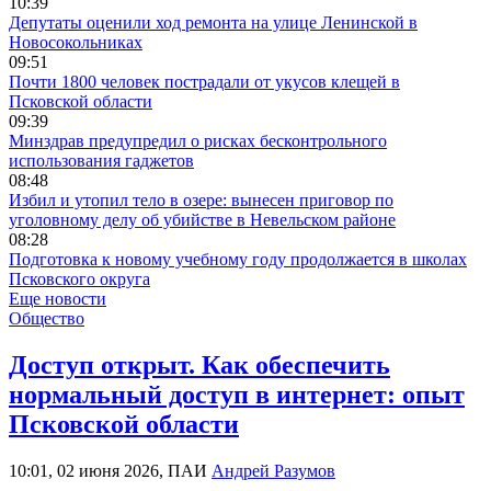
10:39
Депутаты оценили ход ремонта на улице Ленинской в
Новосокольниках
09:51
Почти 1800 человек пострадали от укусов клещей в
Псковской области
09:39
Минздрав предупредил о рисках бесконтрольного
использования гаджетов
08:48
Избил и утопил тело в озере: вынесен приговор по
уголовному делу об убийстве в Невельском районе
08:28
Подготовка к новому учебному году продолжается в школах
Псковского округа
Еще новости
Общество
Доступ открыт. Как обеспечить
нормальный доступ в интернет: опыт
Псковской области
10:01, 02 июня 2026, ПАИ
Андрей Разумов