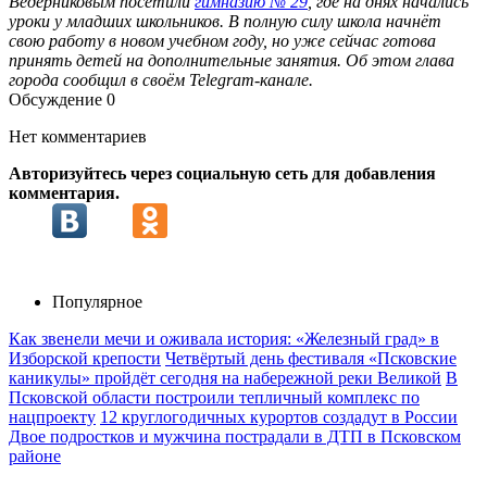
Ведерниковым посетили
гимназию № 29
, где на днях начались
уроки у младших школьников. В полную силу школа начнёт
свою работу в новом учебном году, но уже сейчас готова
принять детей на дополнительные занятия. Об этом глава
города сообщил в своём Telegram-канале.
Обсуждение
0
Нет комментариев
Авторизуйтесь через социальную сеть для добавления
комментария.
Популярное
Как звенели мечи и оживала история: «Железный град» в
Изборской крепости
Четвёртый день фестиваля «Псковские
каникулы» пройдёт сегодня на набережной реки Великой
В
Псковской области построили тепличный комплекс по
нацпроекту
12 круглогодичных курортов создадут в России
Двое подростков и мужчина пострадали в ДТП в Псковском
районе