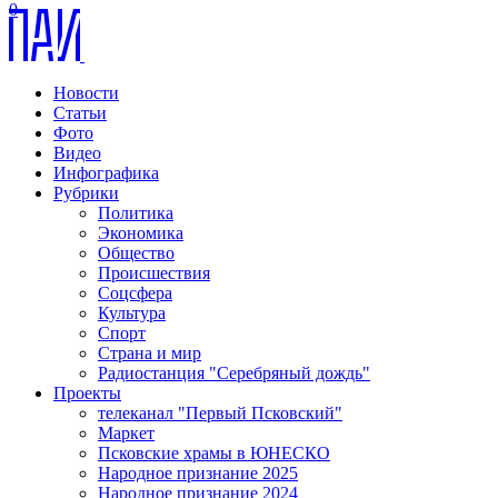
0
Новости
Статьи
Фото
Видео
Инфографика
Рубрики
Политика
Экономика
Общество
Происшествия
Соцсфера
Культура
Спорт
Страна и мир
Радиостанция "Серебряный дождь"
Проекты
телеканал "Первый Псковский"
Маркет
Псковские храмы в ЮНЕСКО
Народное признание 2025
Народное признание 2024