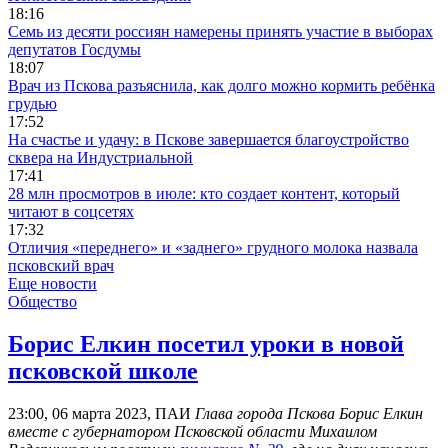
18:16
Семь из десяти россиян намерены принять участие в выборах
депутатов Госдумы
18:07
Врач из Пскова разъяснила, как долго можно кормить ребёнка
грудью
17:52
На счастье и удачу: в Пскове завершается благоустройство
сквера на Индустриальной
17:41
28 млн просмотров в июле: кто создает контент, который
читают в соцсетях
17:32
Отличия «переднего» и «заднего» грудного молока назвала
псковский врач
Еще новости
Общество
Борис Елкин посетил уроки в новой
псковской школе
23:00, 06 марта 2023, ПАИ
Глава города Пскова Борис Елкин
вместе с губернатором Псковской области Михаилом