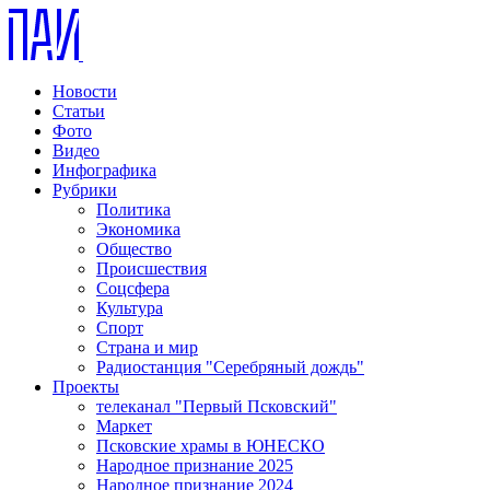
Новости
Статьи
Фото
Видео
Инфографика
Рубрики
Политика
Экономика
Общество
Происшествия
Соцсфера
Культура
Спорт
Страна и мир
Радиостанция "Серебряный дождь"
Проекты
телеканал "Первый Псковский"
Маркет
Псковские храмы в ЮНЕСКО
Народное признание 2025
Народное признание 2024