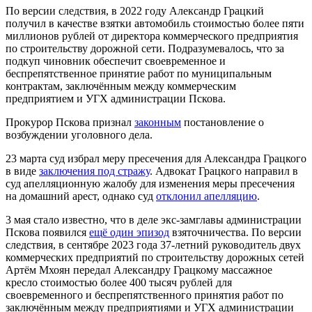
По версии следствия, в 2022 году Александр Грацкий
получил в качестве взятки автомобиль стоимостью более пяти
миллионов рублей от директора коммерческого предприятия
по строительству дорожной сети. Подразумевалось, что за
подкуп чиновник обеспечит своевременное и
беспрепятственное принятие работ по муниципальным
контрактам, заключённым между коммерческим
предприятием и УГХ администрации Пскова.
Прокурор Пскова признал
законным
постановление о
возбуждении уголовного дела.
23 марта суд избрал меру пресечения для Александра Грацкого
в виде
заключения под стражу
. Адвокат Грацкого направил в
суд апелляционную жалобу для изменения меры пресечения
на домашний арест, однако суд
отклонил апелляцию
.
3 мая стало известно, что в деле экс-замглавы администрации
Пскова появился
ещё один эпизод
взяточничества. По версии
следствия, в сентябре 2023 года 37-летний руководитель двух
коммерческих предприятий по строительству дорожных сетей
Артём Мхоян передал Александру Грацкому массажное
кресло стоимостью более 400 тысяч рублей для
своевременного и беспрепятственного принятия работ по
заключённым между предприятиями и УГХ администрации