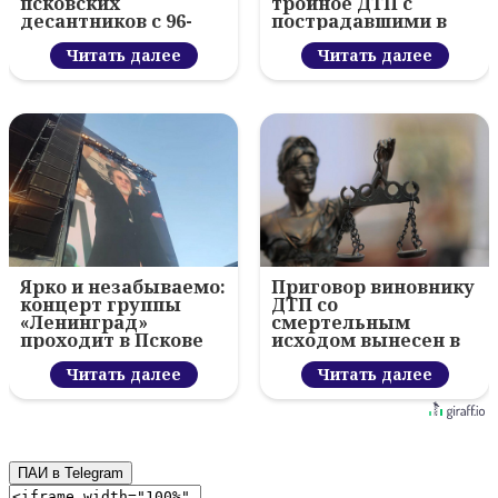
псковских
тройное ДТП с
десантников с 96-
пострадавшими в
летием ВДВ и
Пскове
вручил награды
Читать далее
Читать далее
Ярко и незабываемо:
Приговор виновнику
концерт группы
ДТП со
«Ленинград»
смертельным
проходит в Пскове
исходом вынесен в
Гдовском районе
Читать далее
Читать далее
ПАИ в Telegram