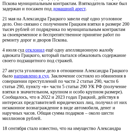
Пскова муниципальным контрактам. Взяткодатель также был
задержан и посажен под
домашний арест
.
21 мая на Александра Грацкого завели ещё одно уголовное
дело. Оно связано с получением Грацким взятки в размере 200
тысяч рублей от подрядчика по муниципальным контрактам
за своевременное и беспрепятственное принятие работ по
ремонту дорог и дворов Пскова.
4 июля суд
отклонил
ещё одну апелляционную жалобу
адвоката Грацкого, который пытался обжаловать содержание
своего подзащитного под стражей.
27 августа уголовное дело в отношении Александра Грацкого
было
направлено в суд
. Заключение состояло из обвинения в
совершении преступлений по части 2 статьи 290, части 6
статьи 290, пункту «в» части 5 статьи 290 УК РФ (получение
взятки в значительном, крупном и особо крупном размере).
Сообщалось, что в 2022 и 2023 годах Грацкий, действуя в
интересах представителей юридических лиц, получил от них
незаконное вознаграждение в виде автомобиля, денег и
наручных часов. Общая сумма подарков – около шести
миллионов рублей.
18 сентября стало известно, что на имущество Александра